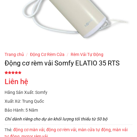
Trang chủ
/
Động Cơ Rèm Cửa
/
Rèm Vải Tự Động
Động cơ rèm vải Somfy ELATIO 35 RTS
5
1
trên 5
Liên hệ
dựa trên
đánh giá
Hãng Sản Xuất: Somfy
Xuất Xứ: Trung Quốc
Bảo Hành: 5 Năm
Chỉ dành riêng cho dự án khối lượng tối thiểu từ 50 bộ
động cơ màn vải
động cơ rèm vải
màn cửa tự động
màn vải
Thẻ:
,
,
,
tự động
motor rèm vải
,