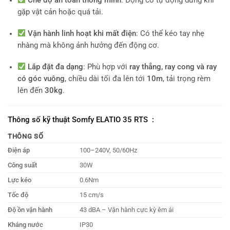
Chế độ an toàn thông minh
: Động cơ tự động dừng khi
gặp vật cản hoặc quá tải.
Vận hành linh hoạt khi mất điện
: Có thể kéo tay nhẹ
nhàng mà không ảnh hưởng đến động cơ.
Lắp đặt đa dạng
: Phù hợp với
ray thẳng, ray cong và ray
có góc vuông
, chiều dài tối đa lên tới
10m
, tải trọng rèm
lên đến
30kg
.
Thông số kỹ thuật Somfy ELATIO 35 RTS :
THÔNG SỐ
Điện áp
100–240V, 50/60Hz
Công suất
30W
Lực kéo
0.6Nm
Tốc độ
15 cm/s
Độ ồn vận hành
43 dBA – Vận hành cực kỳ êm ái
Kháng nước
IP30