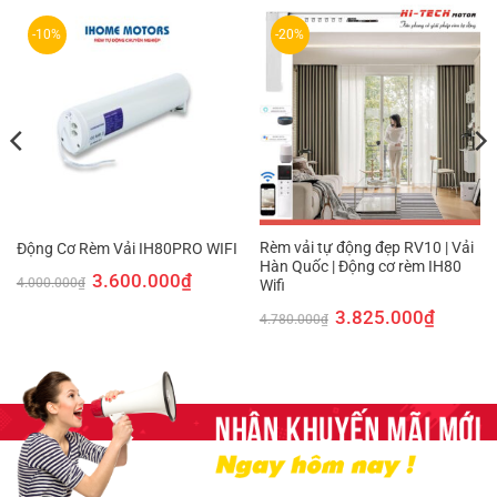
-10%
-20%
Rèm vải tự động đẹp RV10 | Vải
Động Cơ Rèm Vải IH80PRO WIFI
Hàn Quốc | Động cơ rèm IH80
Giá
Giá
3.600.000
₫
4.000.000
₫
Wifi
gốc
hiện
là:
tại
Giá
Giá
3.825.000
₫
4.000.000₫.
là:
4.780.000
₫
gốc
hiện
3.600.000₫.
là:
tại
4.780.000₫.
là:
000₫.
3.825.00