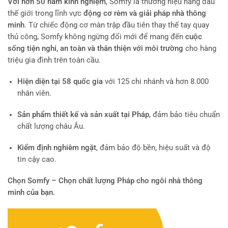
Với hơn 50 năm kinh nghiệm
, Somfy là thương hiệu hàng đầu
thế giới trong lĩnh vực
động cơ rèm và giải pháp nhà thông
minh
. Từ chiếc động cơ màn trập đầu tiên thay thế tay quay
thủ công, Somfy không ngừng đổi mới để mang đến
cuộc
sống tiện nghi, an toàn và thân thiện với môi trường
cho hàng
triệu gia đình trên toàn cầu.
Hiện diện tại 58 quốc gia
với 125 chi nhánh và hơn 8.000
nhân viên.
Sản phẩm thiết kế và sản xuất tại Pháp
, đảm bảo tiêu chuẩn
chất lượng châu Âu.
Kiểm định nghiêm ngặt
, đảm bảo độ bền, hiệu suất và độ
tin cậy cao.
Chọn Somfy – Chọn chất lượng Pháp cho ngôi nhà thông
minh của bạn.