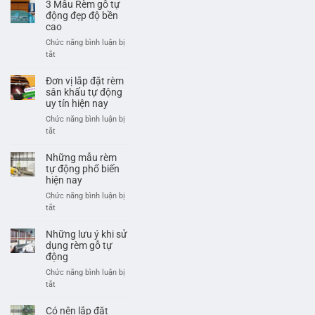
Giếng
3 Mẫu Rèm gỗ tự
Hợp
Trời
động đẹp độ bền
Công
Tự
cao
Nghệ
Động
Chức năng bình luận bị
Hiện
–
ở
tắt
Đại
Giải
3
Pháp
Mẫu
Đơn vị lắp đặt rèm
Thông
Rèm
sân khấu tự động
Minh
gỗ
uy tín hiện nay
Cho
tự
Chức năng bình luận bị
Không
động
ở
tắt
Gian
đẹp
Đơn
Sống
độ
vị
Những mẫu rèm
Hiện
bền
lắp
tự động phổ biến
Đại
cao
đặt
hiện nay
rèm
Chức năng bình luận bị
sân
ở
tắt
khấu
Những
tự
mẫu
Những lưu ý khi sử
động
rèm
dụng rèm gỗ tự
uy
tự
động
tín
động
Chức năng bình luận bị
hiện
phổ
ở
tắt
nay
biến
Những
hiện
lưu
Có nên lắp đặt
nay