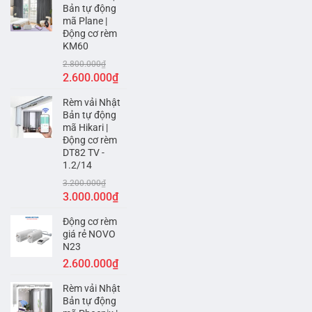
Bản tự động
2.600.000₫.
là:
mã Plane |
2.400.000₫.
Động cơ rèm
KM60
2.800.000
₫
Giá
Giá
2.600.000
₫
gốc
hiện
Rèm vải Nhật
là:
tại
Bản tự động
2.800.000₫.
là:
mã Hikari |
2.600.000₫.
Động cơ rèm
DT82 TV -
1.2/14
3.200.000
₫
Giá
Giá
3.000.000
₫
gốc
hiện
Động cơ rèm
là:
tại
giá rẻ NOVO
3.200.000₫.
là:
N23
3.000.000₫.
2.600.000
₫
Rèm vải Nhật
Bản tự động