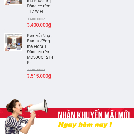
mã Phoenix |
Động cơ rèm
T12 WIFI
3.600.000
₫
Giá
Giá
3.400.000
₫
gốc
hiện
Rèm vải Nhật
là:
tại
Bản tự động
3.600.000₫.
là:
mã Floral |
3.400.000₫.
Động cơ rèm
MD50UQ1214-
R
4.195.000
₫
Giá
Giá
3.515.000
₫
gốc
hiện
là:
tại
4.195.000₫.
là:
3.515.000₫.