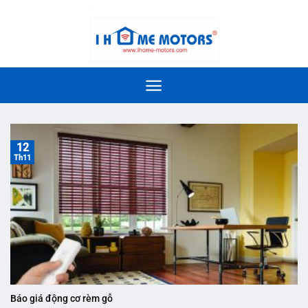
Bỏ
slot 4d
qua
nội
dung
12
Th11
Báo giá động cơ rèm gỗ