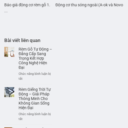
Báo giá động cơ rèm gỗ 1. Động cơ thu sóng ngoài (A-ok và Novo
...
Bài viết liên quan
Rèm Gỗ Tự Động –
Đẳng Cấp Sang
Trọng Kết Hợp
Công Nghệ Hiện
Đại
Chức năng bình luận bị
ở
tắt
Rèm
Gỗ
Rèm Giếng Trời Tự
Tự
Động – Giải Pháp
Động
Thông Minh Cho
Không Gian Sống
–
Hiện Đại
Đẳng
Cấp
Chức năng bình luận bị
Sang
ở
tắt
Trọng
Rèm
Kết