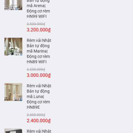
Bản tự động
mã Arena|
Động cơ rèm
HN99 WIFI
3.500.000
₫
Giá
Giá
3.200.000
₫
gốc
hiện
Rèm vải Nhật
là:
tại
Bản tự động
3.500.000₫.
là:
mã Marina|
3.200.000₫.
Động cơ rèm
HN89 WIFI
3.200.000
₫
Giá
Giá
3.000.000
₫
gốc
hiện
Rèm vải Nhật
là:
tại
Bản tự động
3.200.000₫.
là:
mã Luna|
3.000.000₫.
Động cơ rèm
HN89E
2.600.000
₫
Giá
Giá
2.400.000
₫
gốc
hiện
Rèm vải Nhật
là:
tại