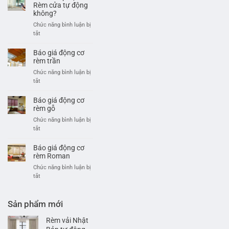
ý
Rèm cửa tự động
khi
không?
sử
Chức năng bình luận bị
dụng
ở
tắt
rèm
Có
gỗ
nên
Báo giá động cơ
tự
lắp
rèm trần
động
đặt
Chức năng bình luận bị
Rèm
ở
tắt
cửa
Báo
tự
giá
Báo giá động cơ
động
động
rèm gỗ
không?
cơ
Chức năng bình luận bị
rèm
ở
tắt
trần
Báo
giá
Báo giá động cơ
động
rèm Roman
cơ
Chức năng bình luận bị
rèm
ở
tắt
gỗ
Báo
giá
động
Sản phẩm mới
cơ
rèm
Rèm vải Nhật
Roman