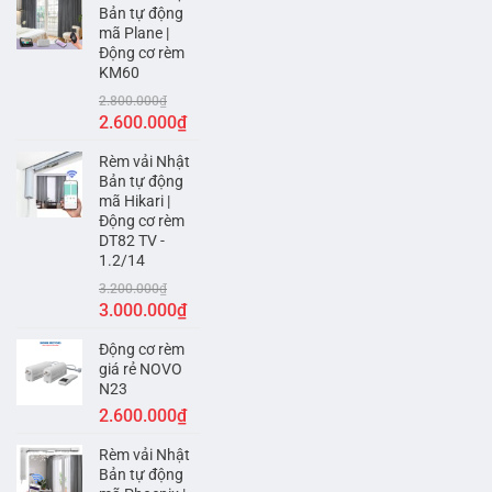
Bản tự động
2.600.000₫.
là:
mã Plane |
2.400.000₫.
Động cơ rèm
KM60
2.800.000
₫
Giá
Giá
2.600.000
₫
gốc
hiện
Rèm vải Nhật
là:
tại
Bản tự động
2.800.000₫.
là:
mã Hikari |
2.600.000₫.
Động cơ rèm
DT82 TV -
1.2/14
3.200.000
₫
Giá
Giá
3.000.000
₫
gốc
hiện
Động cơ rèm
là:
tại
giá rẻ NOVO
3.200.000₫.
là:
N23
3.000.000₫.
2.600.000
₫
Rèm vải Nhật
Bản tự động