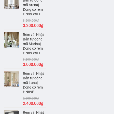
Bản tự động
mã Arena|
Động cơ rèm
HN99 WIFI
3.500.000
₫
Giá
Giá
3.200.000
₫
gốc
hiện
Rèm vải Nhật
là:
tại
Bản tự động
3.500.000₫.
là:
mã Marina|
3.200.000₫.
Động cơ rèm
HN89 WIFI
3.200.000
₫
Giá
Giá
3.000.000
₫
gốc
hiện
Rèm vải Nhật
là:
tại
Bản tự động
3.200.000₫.
là:
mã Luna|
3.000.000₫.
Động cơ rèm
HN89E
2.600.000
₫
Giá
Giá
2.400.000
₫
gốc
hiện
Rèm vải Nhật
là:
tại