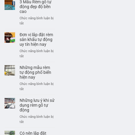
Giếng
3 Mẫu Rèm gỗ tự
Hợp
Trời
động đẹp độ bền
Công
Tự
cao
Nghệ
Động
Chức năng bình luận bị
Hiện
–
ở
tắt
Đại
Giải
3
Pháp
Mẫu
Đơn vị lắp đặt rèm
Thông
Rèm
sân khấu tự động
Minh
gỗ
uy tín hiện nay
Cho
tự
Chức năng bình luận bị
Không
động
ở
tắt
Gian
đẹp
Đơn
Sống
độ
vị
Những mẫu rèm
Hiện
bền
lắp
tự động phổ biến
Đại
cao
đặt
hiện nay
rèm
Chức năng bình luận bị
sân
ở
tắt
khấu
Những
tự
mẫu
Những lưu ý khi sử
động
rèm
dụng rèm gỗ tự
uy
tự
động
tín
động
Chức năng bình luận bị
hiện
phổ
ở
tắt
nay
biến
Những
hiện
lưu
Có nên lắp đặt
nay