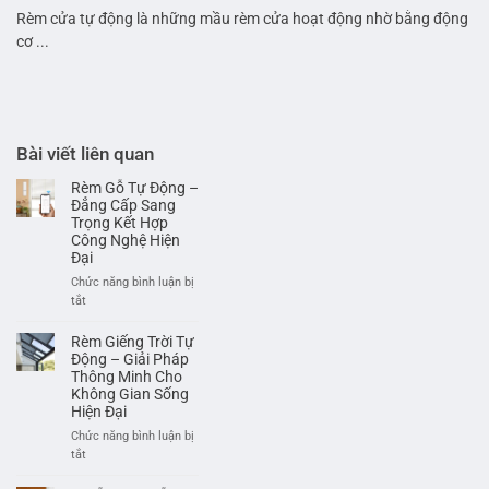
Rèm cửa tự động là những mầu rèm cửa hoạt động nhờ bằng động
cơ ...
Bài viết liên quan
Rèm Gỗ Tự Động –
Đẳng Cấp Sang
Trọng Kết Hợp
Công Nghệ Hiện
Đại
Chức năng bình luận bị
ở
tắt
Rèm
Gỗ
Rèm Giếng Trời Tự
Tự
Động – Giải Pháp
Động
Thông Minh Cho
Không Gian Sống
–
Hiện Đại
Đẳng
Cấp
Chức năng bình luận bị
Sang
ở
tắt
Trọng
Rèm
Kết