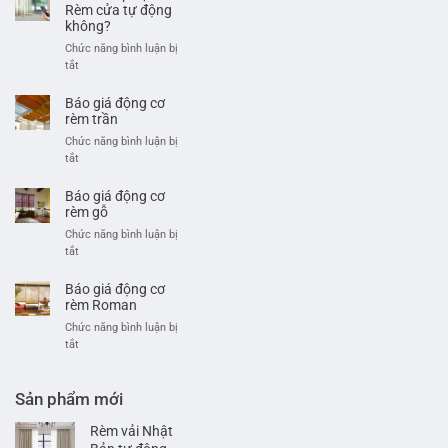
ý
Rèm cửa tự động
khi
không?
sử
Chức năng bình luận bị
dụng
ở
tắt
rèm
Có
gỗ
nên
Báo giá động cơ
tự
lắp
rèm trần
động
đặt
Chức năng bình luận bị
Rèm
ở
tắt
cửa
Báo
tự
giá
Báo giá động cơ
động
động
rèm gỗ
không?
cơ
Chức năng bình luận bị
rèm
ở
tắt
trần
Báo
giá
Báo giá động cơ
động
rèm Roman
cơ
Chức năng bình luận bị
rèm
ở
tắt
gỗ
Báo
giá
động
Sản phẩm mới
cơ
rèm
Rèm vải Nhật
Roman