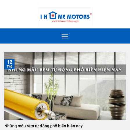
Bỏ
slot 4d
qua
nội
dung
12
Th8
Những mẫu rèm tự động phổ biến hiện nay