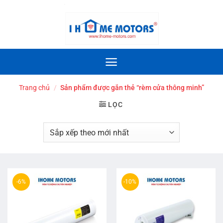
Bỏ
slot 4d
qua
nội
dung
Trang chủ
/
Sản phẩm được gắn thẻ “rèm cửa thông minh”
LỌC
-6%
-10%