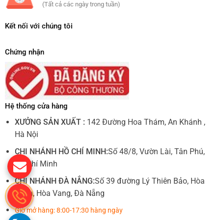
(Tất cả các ngày trong tuần)
Kết nối với chúng tôi
Chứng nhận
Hệ thống cửa hàng
XƯỞNG SẢN XUẤT :
142 Đường Hoa Thám, An Khánh ,
Hà Nội
CHI NHÁNH HỒ CHÍ MINH:
Số 48/8, Vườn Lài, Tân Phú,
Hồ Chí Minh
CHI NHÁNH ĐÀ NẮNG:
Số 39 đường Lý Thiên Bảo, Hòa
Châu, Hòa Vang, Đà Nẵng
Giờ mở hàng: 8:00-17:30 hàng ngày