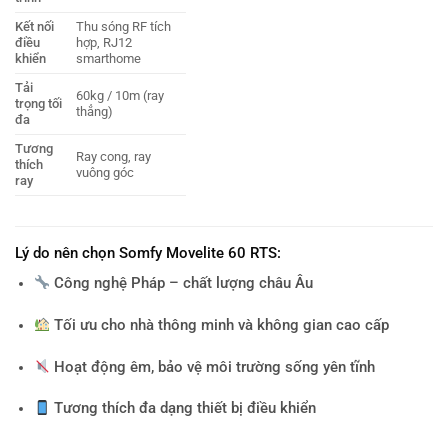
Kết nối
Thu sóng RF tích
điều
hợp, RJ12
khiển
smarthome
Tải
60kg / 10m (ray
trọng tối
thẳng)
đa
Tương
Ray cong, ray
thích
vuông góc
ray
Lý do nên chọn Somfy Movelite 60 RTS:
Công nghệ Pháp – chất lượng châu Âu
Tối ưu cho nhà thông minh và không gian cao cấp
Hoạt động êm, bảo vệ môi trường sống yên tĩnh
Tương thích đa dạng thiết bị điều khiển