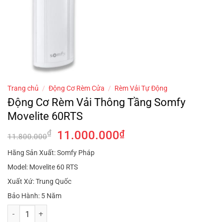
Trang chủ
/
Động Cơ Rèm Cửa
/
Rèm Vải Tự Động
Động Cơ Rèm Vải Thông Tầng Somfy
Movelite 60RTS
Giá
Giá
₫
11.000.000
₫
11.800.000
gốc
hiện
Hãng Sản Xuất: Somfy Pháp
là:
tại
Model: Movelite 60 RTS
11.800.000₫.
là:
11.000.000₫.
Xuất Xứ: Trung Quốc
Bảo Hành: 5 Năm
Động Cơ Rèm Vải Thông Tầng Somfy Movelite 60RTS số lượng