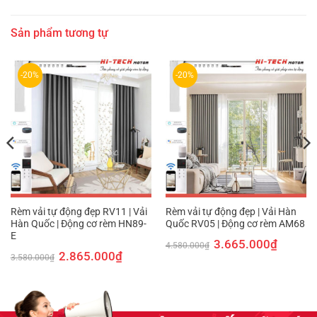
Sản phẩm tương tự
-20%
-20%
Rèm vải tự động đẹp RV11 | Vải
Rèm vải tự động đẹp | Vải Hàn
Hàn Quốc | Động cơ rèm HN89-
Quốc RV05 | Động cơ rèm AM68
E
Giá
Giá
3.665.000
₫
4.580.000
₫
gốc
hiện
Giá
Giá
2.865.000
₫
3.580.000
₫
là:
tại
gốc
hiện
4.580.000₫.
là:
là:
tại
000₫.
3.665.00
3.580.000₫.
là:
2.865.000₫.