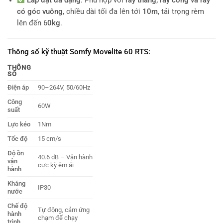
Lắp đặt đa dạng
: Phù hợp với
ray thẳng, ray cong và ray
có góc vuông
, chiều dài tối đa lên tới
10m
, tải trọng rèm
lên đến 6
0kg
.
Thông số kỹ thuật Somfy Movelite 60 RTS:
THÔNG
SỐ
Điện áp
90–264V, 50/60Hz
Công
60W
suất
Lực kéo
1Nm
Tốc độ
15 cm/s
Độ ồn
40.6 dB – Vận hành
vận
cực kỳ êm ái
hành
Kháng
IP30
nước
Chế độ
Tự động, cảm ứng
hành
chạm để chạy
trình