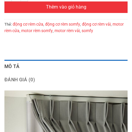
Thêm vào giỏ hàng
động cơ rèm cửa
động cơ rèm somfy
động cơ rèm vải
motor
Thẻ:
,
,
,
rèm cửa
motor rèm somfy
motor rèm vải
somfy
,
,
,
MÔ TẢ
ĐÁNH GIÁ (0)