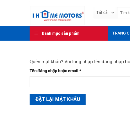
Bỏ
Tìm
qua
kiếm:
nội
dung
Danh mục sản phẩm
TRANG C
Quên mật khẩu? Vui lòng nhập tên đăng nhập hoặ
Bắt
Tên đăng nhập hoặc email
*
buộc
ĐẶT LẠI MẬT KHẨU