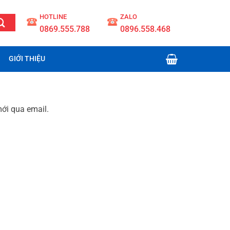
slot 4d
HOTLINE
ZALO
0869.555.788
0896.558.468
GIỚI THIỆU
ới qua email.