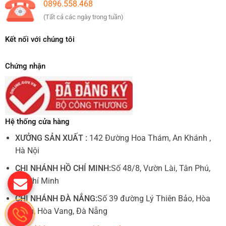
0896.558.468
(Tất cả các ngày trong tuần)
Kết nối với chúng tôi
Chứng nhận
Hệ thống cửa hàng
XƯỞNG SẢN XUẤT :
142 Đường Hoa Thám, An Khánh ,
Hà Nội
CHI NHÁNH HỒ CHÍ MINH:
Số 48/8, Vườn Lài, Tân Phú,
Hồ Chí Minh
CHI NHÁNH ĐÀ NẮNG:
Số 39 đường Lý Thiên Bảo, Hòa
Châu, Hòa Vang, Đà Nẵng