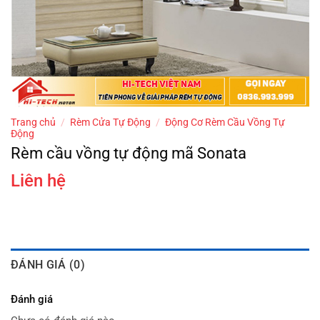
Trang chủ
/
Rèm Cửa Tự Động
/
Động Cơ Rèm Cầu Vồng Tự
Động
Rèm cầu vồng tự động mã Sonata
Liên hệ
ĐÁNH GIÁ (0)
Đánh giá