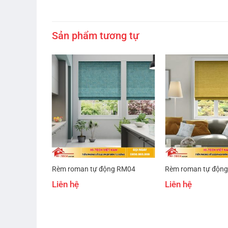
Sản phẩm tương tự
g RM17
Rèm roman tự động RM04
Rèm roman tự độn
Liên hệ
Liên hệ