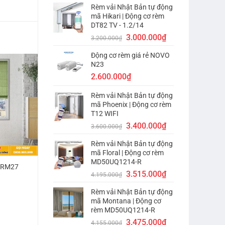
Rèm vải Nhật Bản tự động
là:
tại
mã Hikari | Động cơ rèm
2.800.000₫.
là:
DT82 TV - 1.2/14
2.600.000₫.
Giá
Giá
3.000.000
₫
3.200.000
₫
gốc
hiện
Động cơ rèm giá rẻ NOVO
là:
tại
N23
3.200.000₫.
là:
2.600.000
₫
3.000.000₫.
Rèm vải Nhật Bản tự động
mã Phoenix | Động cơ rèm
T12 WIFI
Giá
Giá
3.400.000
₫
3.600.000
₫
gốc
hiện
Rèm vải Nhật Bản tự động
là:
tại
mã Floral | Động cơ rèm
3.600.000₫.
là:
MD50UQ1214-R
3.400.000₫.
 RM27
Giá
Giá
3.515.000
₫
4.195.000
₫
gốc
hiện
Rèm vải Nhật Bản tự động
là:
tại
mã Montana | Động cơ
4.195.000₫.
là:
rèm MD50UQ1214-R
3.515.000₫.
Giá
Giá
3.475.000
₫
4.155.000
₫