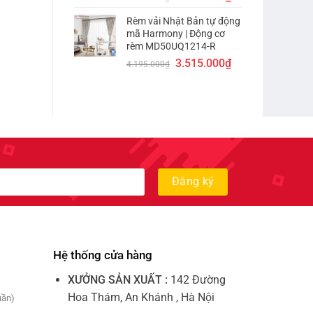
gốc
hiện
Rèm vải Nhật Bản tự động
là:
tại
mã Harmony | Động cơ
4.155.000₫.
là:
rèm MD50UQ1214-R
3.475.000₫.
Giá
Giá
3.515.000
₫
4.195.000
₫
gốc
hiện
là:
tại
4.195.000₫.
là:
3.515.000₫.
Hệ thống cửa hàng
XƯỞNG SẢN XUẤT :
142 Đường
Hoa Thám, An Khánh , Hà Nội
uần)