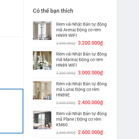
Có thể bạn thích
Rèm vải Nhật Bản tự động
mã Arena| Động cơ rèm
HN99 WIFI
Giá
Giá
3.200.000
₫
3.500.000
₫
gốc
hiện
Rèm vải Nhật Bản tự động
là:
tại
mã Marina| Động cơ rèm
3.500.000₫.
là:
HN89 WIFI
3.200.000₫.
Giá
Giá
3.000.000
₫
3.200.000
₫
gốc
hiện
Rèm vải Nhật Bản tự động
là:
tại
mã Luna| Động cơ rèm
3.200.000₫.
là:
HN89E
3.000.000₫.
Giá
Giá
2.400.000
₫
2.600.000
₫
gốc
hiện
Rèm vải Nhật Bản tự động
là:
tại
mã Plane | Động cơ rèm
2.600.000₫.
là:
KM60
2.400.000₫.
Giá
Giá
2.600.000
₫
2.800.000
₫
gốc
hiện