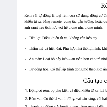
Rè
Rèm vải tự động
là loại rèm cửa sử dụng
động cơ đi
khiển từ xa bằng
remote, công tắc gắn tường
, hoặc q
ánh sáng
nếu tích hợp với hệ thống nhà thông minh.
Tiện lợi:
Điều khiển từ xa, không cần kéo tay.
Thẩm mỹ và hiện đại:
Phù hợp nhà thông minh, khá
An toàn:
Loại bỏ dây kéo – an toàn hơn cho trẻ nhỏ
Tự động hóa:
Có thể lập trình đóng/mở theo giờ, á
Cấu tạo c
Động cơ rèm; bộ phụ kiện và điều khiển từ xa:
Là b
Rèm vải:
Có thể là vải thường, vải cản sáng, vải h
Thanh ray động cơ chuyên dụng:
Treo rèm và dẫn 