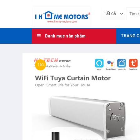
Bỏ
Tìm
qua
kiếm:
nội
dung
Danh mục sản phẩm
TRANG C
-16%