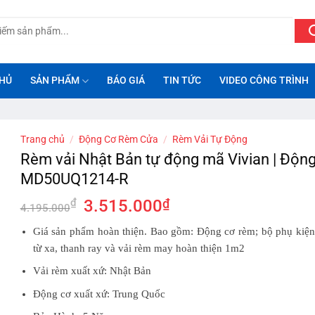
HỦ
SẢN PHẨM
BÁO GIÁ
TIN TỨC
VIDEO CÔNG TRÌNH
Trang chủ
/
Động Cơ Rèm Cửa
/
Rèm Vải Tự Động
Rèm vải Nhật Bản tự động mã Vivian | Độn
MD50UQ1214-R
Giá
Giá
₫
3.515.000
₫
4.195.000
gốc
hiện
Giá sản phẩm hoàn thiện. Bao gồm: Động cơ rèm; bộ phụ kiện
là:
tại
từ xa, thanh ray và vải rèm may hoàn thiện 1m2
4.195.000₫.
là:
3.515.000₫.
Vải rèm xuất xứ: Nhật Bản
Động cơ xuất xứ: Trung Quốc