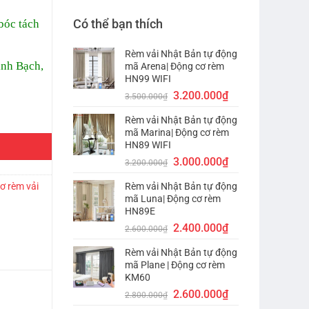
Có thể bạn thích
bóc tách
Rèm vải Nhật Bản tự động
inh Bạch,
mã Arena| Động cơ rèm
HN99 WIFI
Giá
Giá
3.200.000
₫
3.500.000
₫
gốc
hiện
R số lượng
Rèm vải Nhật Bản tự động
là:
tại
mã Marina| Động cơ rèm
3.500.000₫.
là:
HN89 WIFI
3.200.000₫.
Giá
Giá
3.000.000
₫
3.200.000
₫
gốc
hiện
ơ rèm vải
Rèm vải Nhật Bản tự động
là:
tại
mã Luna| Động cơ rèm
3.200.000₫.
là:
HN89E
3.000.000₫.
Giá
Giá
2.400.000
₫
2.600.000
₫
gốc
hiện
Rèm vải Nhật Bản tự động
là:
tại
mã Plane | Động cơ rèm
2.600.000₫.
là:
KM60
2.400.000₫.
Giá
Giá
2.600.000
₫
2.800.000
₫
gốc
hiện