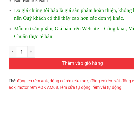
Bảo Hành: 5 Năm
Do giá chúng tôi báo là giá sản phẩm hoàn thiện, không 
nên Quý khách có thể thấy cao hơn các đơn vị khác.
Mẫu mã sản phẩm, Giá bán trên Website – Công khai, M
Chuẩn thực tế bán.
Rèm vải Nhật Bản tự động mã Vivian | Động cơ rèm MD50UQ1214-
Thêm vào giỏ hàng
động cơ rèm aok
động cơ rèm cửa aok
động cơ rèm vải
động c
Thẻ:
,
,
,
aok
motor rèm AOK AM68
rèm cửa tự động
rèm vải tự động
,
,
,