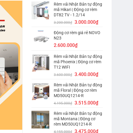
Rèm vải Nhật Bản tự động
là:
tại
mã Hikari | Động cơ rèm
2.800.000₫.
là:
DT82 TV - 1.2/14
2.600.000₫.
Giá
Giá
3.000.000
₫
3.200.000
₫
gốc
hiện
Động cơ rèm giá rẻ NOVO
là:
tại
N23
3.200.000₫.
là:
2.600.000
₫
3.000.000₫.
Rèm vải Nhật Bản tự động
mã Phoenix | Động cơ rèm
T12 WIFI
Giá
Giá
3.400.000
₫
3.600.000
₫
gốc
hiện
Rèm vải Nhật Bản tự động
là:
tại
mã Floral | Động cơ rèm
3.600.000₫.
là:
MD50UQ1214-R
3.400.000₫.
Giá
Giá
3.515.000
₫
4.195.000
₫
gốc
hiện
Rèm vải Nhật Bản tự động
là:
tại
mã Montana | Động cơ
4.195.000₫.
là:
rèm MD50UQ1214-R
3.515.000₫.
Giá
Giá
3.475.000
₫
4.155.000
₫