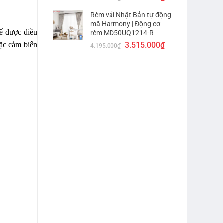
gốc
hiện
Rèm vải Nhật Bản tự động
là:
tại
mã Harmony | Động cơ
4.155.000₫.
là:
ể được điều
rèm MD50UQ1214-R
3.475.000₫.
Giá
Giá
3.515.000
₫
oặc cảm biến
4.195.000
₫
gốc
hiện
là:
tại
4.195.000₫.
là:
3.515.000₫.