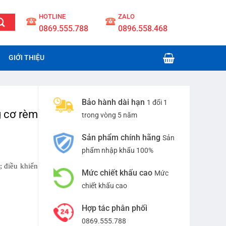
slot 4d
HOTLINE
ZALO
0869.555.788
0896.558.468
GIỚI THIỆU
Bảo hành dài hạn
1 đổi 1
g cơ rèm
trong vòng 5 năm
Sản phẩm chính hãng
Sản
phẩm nhập khẩu 100%
; điều khiển
Mức chiết khấu cao
Mức
chiết khấu cao
Hợp tác phân phối
0869.555.788