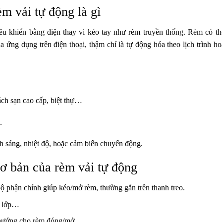
m vải tự động là gì
ều khiển bằng điện
thay vì kéo tay như rèm truyền thống. Rèm có th
ua
ứng dụng trên điện thoại
, thậm chí là
tự động hóa theo lịch trình h
ch sạn cao cấp, biệt thự…
.
nh sáng, nhiệt độ, hoặc cảm biến chuyển động.
ơ bản của rèm vải tự động
ộ phận chính giúp kéo/mở rèm, thường gắn trên thanh treo.
ai lớp…
hướng cho rèm đóng/mở.